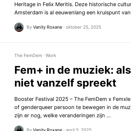
Heritage in Felix Meritis. Deze historische cult
Amsterdam is al eeuwenlang een kruispunt van
By
Vanity Roxane
·
oktober 25, 2025
The FemDem
·
Work
Fem+ in de muziek: als 
niet vanzelf spreekt
Booster Festival 2025 – The FemDem x Femxle 
of genderqueer persoon te bewegen in de muz
zijn er nog, welke veranderingen zijn …
By
Vanity Roxane
·
april 5, 2025