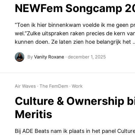
NEWFem Songcamp 2
“Toen ik hier binnenkwam voelde ik me geen p
wel.”Zulke uitspraken raken precies de kern va
kunnen doen. Ze laten zien hoe belangrijk het 
By
Vanity Roxane
·
december 1, 2025
Air Waves
·
The FemDem
·
Work
Culture & Ownership bi
Meritis
Bij ADE Beats nam ik plaats in het panel Cult