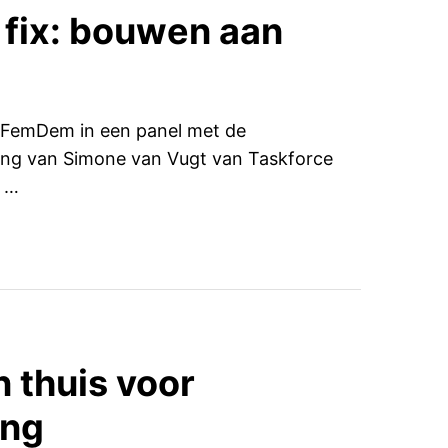
 fix: bouwen aan
e FemDem in een panel met de
eiding van Simone van Vugt van Taskforce
r …
n thuis voor
ing