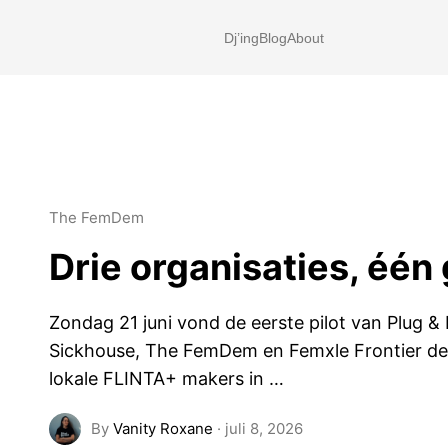
Dj’ing
Blog
About
The FemDem
Drie organisaties, één
Zondag 21 juni vond de eerste pilot van Plug & 
Sickhouse, The FemDem en Femxle Frontier de
lokale FLINTA+ makers in …
By
Vanity Roxane
·
juli 8, 2026