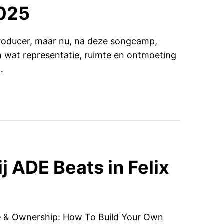
025
roducer, maar nu, na deze songcamp,
n wat representatie, ruimte en ontmoeting
…
j ADE Beats in Felix
ure & Ownership: How To Build Your Own