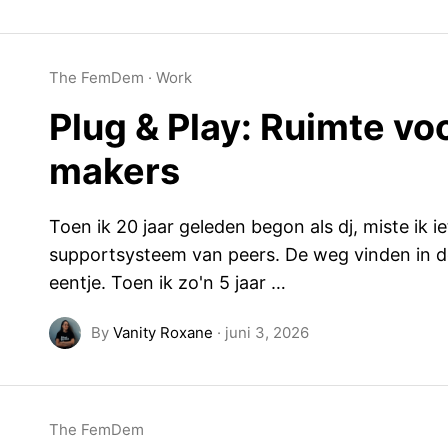
The FemDem
·
Work
Plug & Play: Ruimte v
makers
Toen ik 20 jaar geleden begon als dj, miste ik 
supportsysteem van peers. De weg vinden in de
eentje. Toen ik zo'n 5 jaar …
By
Vanity Roxane
·
juni 3, 2026
The FemDem